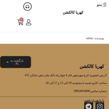
منو
کهربا کالکشن
0
نویسنده:
admin
بازگشت به
بالا
کهربا کالکشن
آدرس حضوری:کرج-مهرشهر فاز 4 چهارراه بانک ملی نبش خیابان 412
ساعت کاری:شنبه تا پنجشنبه 10 الی 13 و 17 الی 20
شماره تماس:09924034006
با ما همراه باشید