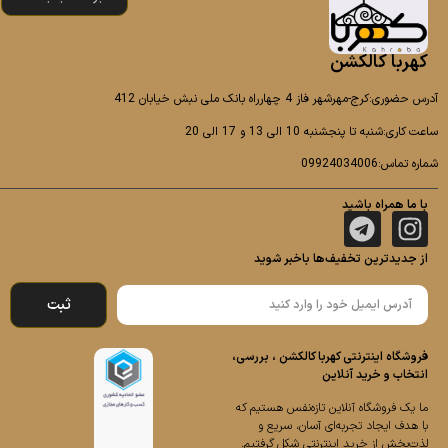
کهربا کالکشن
آدرس حضوری:کرج-مهرشهر فاز 4 چهارراه بانک ملی نبش خیابان 412
ساعت کاری:شنبه تا پنجشنبه 10 الی 13 و 17 الی 20
شماره تماس:09924034006
با ما همراه باشید
از جدیدترین تخفیف‌ها باخبر شوید
ثبت
فروشگاه اینترنتی کهربا کالکشن ، بررسی،
انتخاب و خرید آنلاین
ما یک فروشگاه آنلاین تازه‌نفس هستیم که
با هدف ایجاد تجربه‌ای آسان، سریع و
لذت‌بخش از خرید اینترنتی شکل گرفتیم.