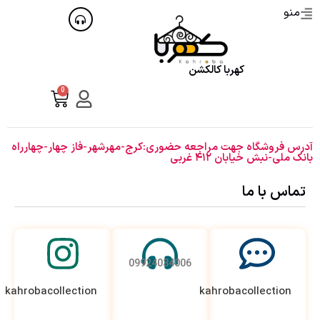
منو
کهربا کالکشن
0
آدرس فروشگاه جهت مراجعه حضوری:کرج-مهرشهر-فاز چهار-چهارراه
بانک ملی-نبش خیابان ۴۱۲ غربی
تماس با ما
09924034006
kahrobacollection
kahrobacollection