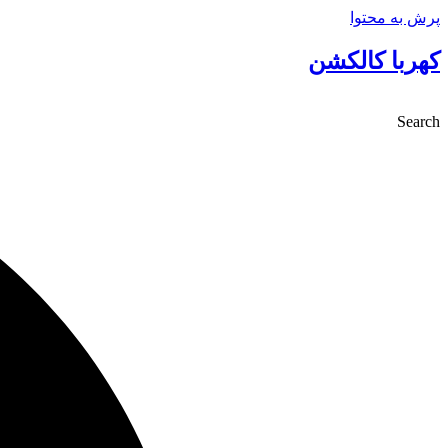
پرش به محتوا
کهربا کالکشن
Search