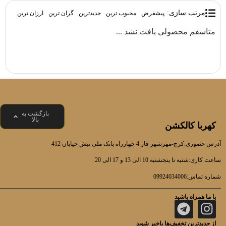
مرتب سازی:
پیشفرض
محبوب ترین
جدیدترین
گران ترین
ارزان ترین
متاسفم محصولی یافت نشد ...
بازگشت به
بالا
کهربا کالکشن
آدرس حضوری:کرج-مهرشهر فاز 4 چهارراه بانک ملی نبش خیابان 412
ساعت کاری:شنبه تا پنجشنبه 10 الی 13 و 17 الی 20
شماره تماس:09924034006
با ما همراه باشید
از جدیدترین تخفیف‌ها باخبر شوید