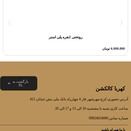
روتختی 2نفره پلی استر
6.000.000
تومان
بازگشت به
بالا
کهربا کالکشن
آدرس حضوری:کرج-مهرشهر فاز 4 چهارراه بانک ملی نبش خیابان 412
ساعت کاری:شنبه تا پنجشنبه 10 الی 13 و 17 الی 20
شماره تماس:09924034006
با ما همراه باشید