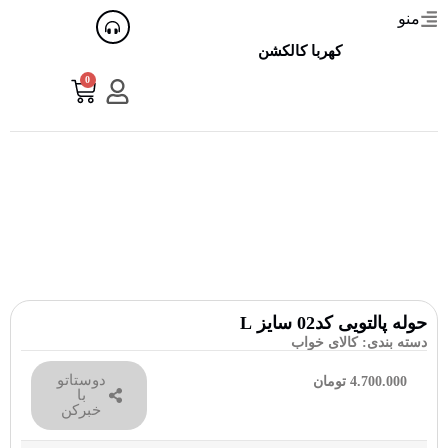
منو
کهربا کالکشن
0
حوله پالتویی کد02 سایز L
دسته بندی:
کالای خواب
دوستاتو
4.700.000
تومان
با
خبرکن