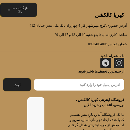
بازگشت به
بالا
کهربا کالکشن
آدرس حضوری:کرج-مهرشهر فاز 4 چهارراه بانک ملی نبش خیابان 412
ساعت کاری:شنبه تا پنجشنبه 10 الی 13 و 17 الی 20
شماره تماس:09924034006
با ما همراه باشید
از جدیدترین تخفیف‌ها باخبر شوید
ثبت
فروشگاه اینترنتی کهربا کالکشن ،
بررسی، انتخاب و خرید آنلاین
ما یک فروشگاه آنلاین تازه‌نفس هستیم
که با هدف ایجاد تجربه‌ای آسان، سریع و
لذت‌بخش از خرید اینترنتی شکل گرفتیم.