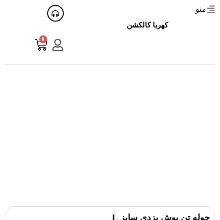
منو
کهربا کالکشن
0
حوله تن پوش یزدی سایز L