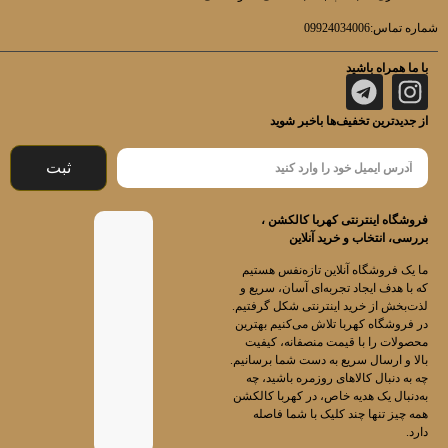
شماره تماس:09924034006
با ما همراه باشید
از جدیدترین تخفیف‌ها باخبر شوید
ثبت
فروشگاه اینترنتی کهربا کالکشن ،
بررسی، انتخاب و خرید آنلاین
ما یک فروشگاه آنلاین تازه‌نفس هستیم
که با هدف ایجاد تجربه‌ای آسان، سریع و
لذت‌بخش از خرید اینترنتی شکل گرفتیم.
در فروشگاه کهربا تلاش می‌کنیم بهترین
محصولات را با قیمت منصفانه، کیفیت
بالا و ارسال سریع به دست شما برسانیم.
چه به دنبال کالاهای روزمره باشید، چه
به‌دنبال یک هدیه خاص، در کهربا کالکشن
همه چیز تنها چند کلیک با شما فاصله
دارد.