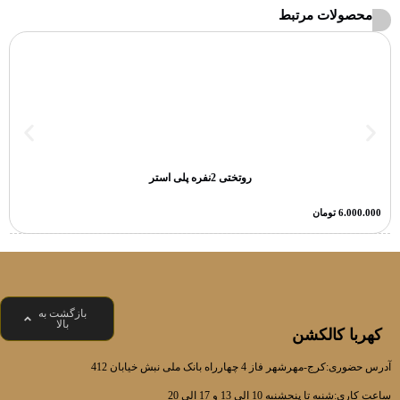
محصولات مرتبط
روتختی 2نفره پلی استر
6.000.000
تومان
بازگشت به
بالا
کهربا کالکشن
آدرس حضوری:کرج-مهرشهر فاز 4 چهارراه بانک ملی نبش خیابان 412
ساعت کاری:شنبه تا پنجشنبه 10 الی 13 و 17 الی 20