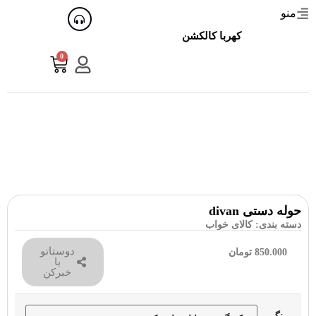
منو
کهربا کالکشن
0
حوله دستی divan
دسته بندی:
کالای خواب
دوستاتو
850.000
تومان
با
خبرکن
رنگ