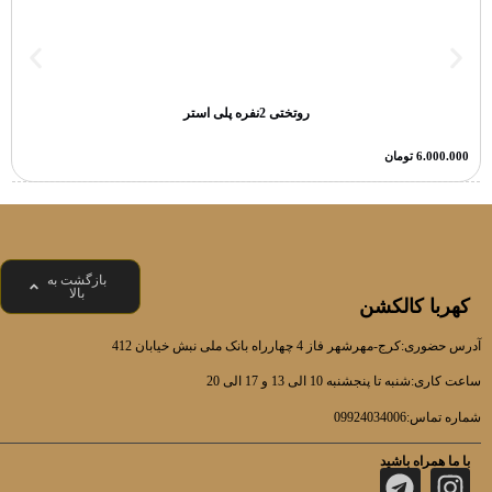
روتختی 2نفره پلی استر
6.000.000
تومان
بازگشت به
بالا
کهربا کالکشن
آدرس حضوری:کرج-مهرشهر فاز 4 چهارراه بانک ملی نبش خیابان 412
ساعت کاری:شنبه تا پنجشنبه 10 الی 13 و 17 الی 20
شماره تماس:09924034006
با ما همراه باشید