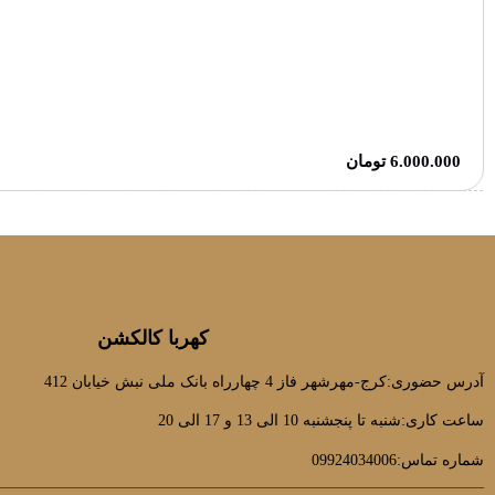
6.000.000
تومان
کهربا کالکشن
آدرس حضوری:کرج-مهرشهر فاز 4 چهارراه بانک ملی نبش خیابان 412
ساعت کاری:شنبه تا پنجشنبه 10 الی 13 و 17 الی 20
شماره تماس:09924034006