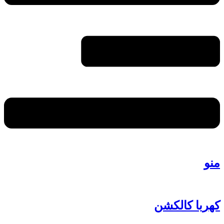
منو
کهربا کالکشن