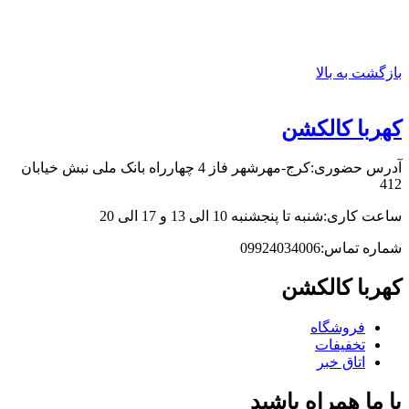
بازگشت به بالا
کهربا کالکشن
آدرس حضوری:کرج-مهرشهر فاز 4 چهارراه بانک ملی نبش خیابان
412
ساعت کاری:شنبه تا پنجشنبه 10 الی 13 و 17 الی 20
شماره تماس:09924034006
کهربا کالکشن
فروشگاه
تخفیفات
اتاق خبر
با ما همراه باشید