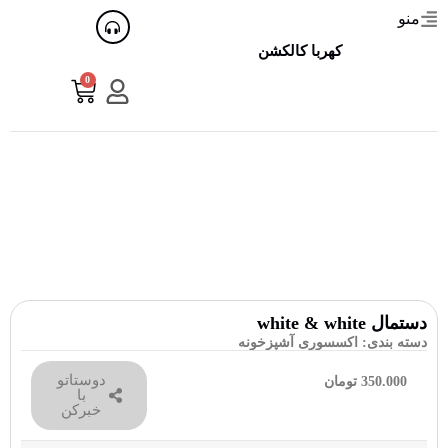
منو
کهربا کالکشن
0
دستمال white & white
دسته بندی:
اکسسوری آشپزخونه
دوستاتو
350.000
تومان
با
خبرکن