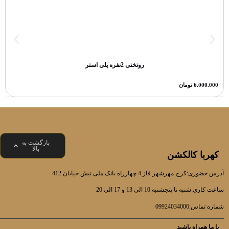
روتختی 2نفره پلی استر
6.000.000
تومان
بازگشت به
بالا
کهربا کالکشن
آدرس حضوری:کرج-مهرشهر فاز 4 چهارراه بانک ملی نبش خیابان 412
ساعت کاری:شنبه تا پنجشنبه 10 الی 13 و 17 الی 20
شماره تماس:09924034006
با ما همراه باشید