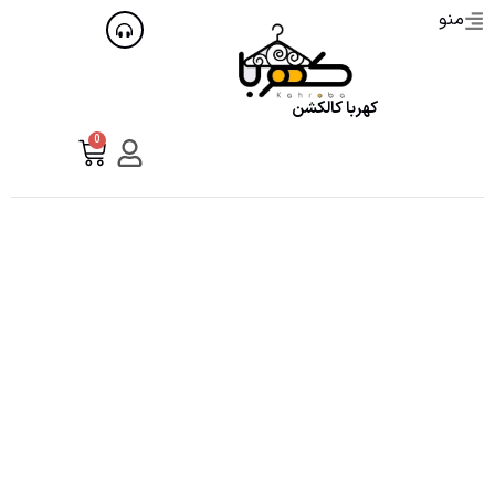
منو
کهربا کالکشن
0