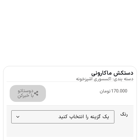
دستکش ماکارونی
دسته بندی:
اکسسوری آشپزخونه
دوستاتو
170.000
تومان
با خبرکن
رنگ