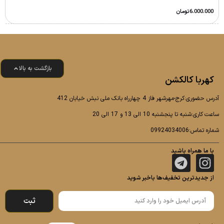
6.000.000
تومان
بازگشت به بالا
کهربا کالکشن
آدرس حضوری:کرج-مهرشهر فاز 4 چهارراه بانک ملی نبش خیابان 412
ساعت کاری:شنبه تا پنجشنبه 10 الی 13 و 17 الی 20
شماره تماس:09924034006
با ما همراه باشید
از جدیدترین تخفیف‌ها باخبر شوید
ثبت