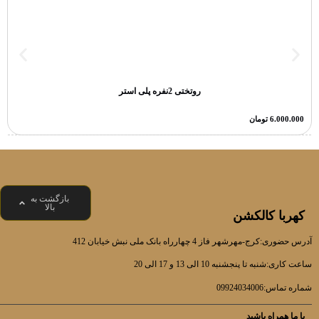
روتختی 2نفره پلی استر
6.000.000
تومان
بازگشت به
بالا
کهربا کالکشن
آدرس حضوری:کرج-مهرشهر فاز 4 چهارراه بانک ملی نبش خیابان 412
ساعت کاری:شنبه تا پنجشنبه 10 الی 13 و 17 الی 20
شماره تماس:09924034006
با ما همراه باشید