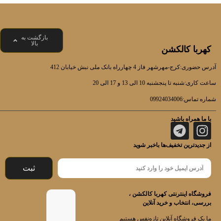
بازگشت به
بالا
کهربا کالکشن
آدرس حضوری:کرج-مهرشهر فاز 4 چهارراه بانک ملی نبش خیابان 412
ساعت کاری:شنبه تا پنجشنبه 10 الی 13 و 17 الی 20
شماره تماس:09924034006
با ما همراه باشید
از جدیدترین تخفیف‌ها باخبر شوید
ثبت
فروشگاه اینترنتی کهربا کالکشن ،
بررسی، انتخاب و خرید آنلاین
ما یک فروشگاه آنلاین تازه‌نفس هستیم