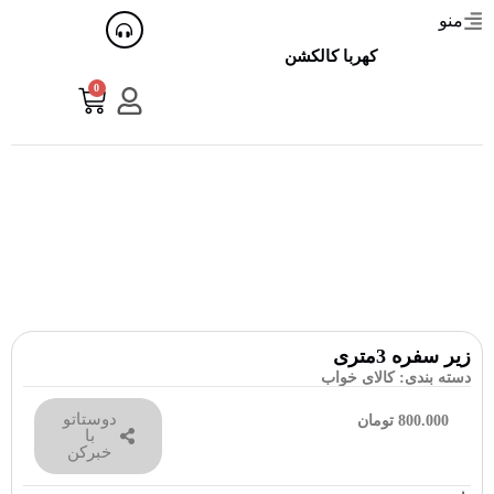
منو
کهربا کالکشن
0
زیر سفره 3متری
دسته بندی:
کالای خواب
دوستاتو
800.000
تومان
با
خبرکن