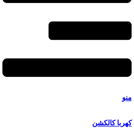
منو
کهربا کالکشن