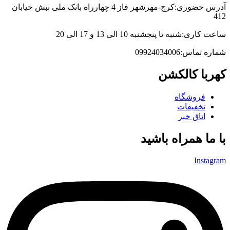
آدرس حضوری:کرج-مهرشهر فاز 4 چهارراه بانک ملی نبش خیابان
412
ساعت کاری:شنبه تا پنجشنبه 10 الی 13 و 17 الی 20
شماره تماس:09924034006
کهربا کالکشن
فروشگاه
تخفیفات
اتاق خبر
با ما همراه باشید
Instagram