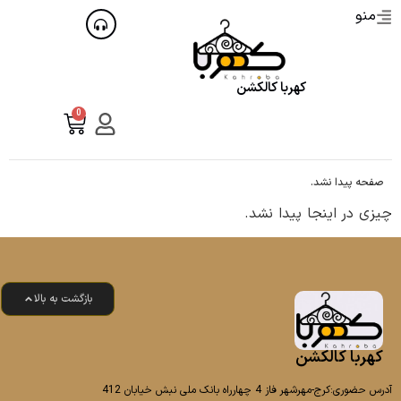
منو
کهربا کالکشن
0
صفحه پیدا نشد.
چیزی در اینجا پیدا نشد.
بازگشت به بالا
کهربا کالکشن
آدرس حضوری:کرج-مهرشهر فاز 4 چهارراه بانک ملی نبش خیابان 412