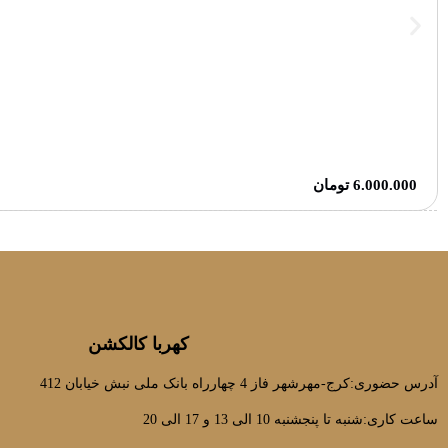
6.000.000
تومان
کهربا کالکشن
آدرس حضوری:کرج-مهرشهر فاز 4 چهارراه بانک ملی نبش خیابان 412
ساعت کاری:شنبه تا پنجشنبه 10 الی 13 و 17 الی 20