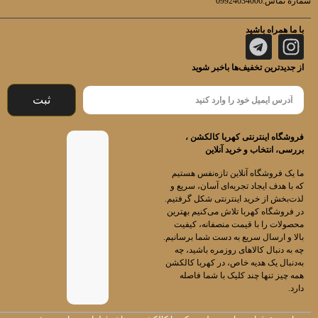
شماره تماس:09924034006
با ما همراه باشید
از جدیدترین تخفیف‌ها باخبر شوید
ثبت
فروشگاه اینترنتی کهربا کالکشن ،
بررسی، انتخاب و خرید آنلاین
ما یک فروشگاه آنلاین تازه‌نفس هستیم
که با هدف ایجاد تجربه‌ای آسان، سریع و
لذت‌بخش از خرید اینترنتی شکل گرفتیم.
در فروشگاه کهربا تلاش می‌کنیم بهترین
محصولات را با قیمت منصفانه، کیفیت
بالا و ارسال سریع به دست شما برسانیم.
چه به دنبال کالاهای روزمره باشید، چه
به‌دنبال یک هدیه خاص، در کهربا کالکشن
همه چیز تنها چند کلیک با شما فاصله
دارد.