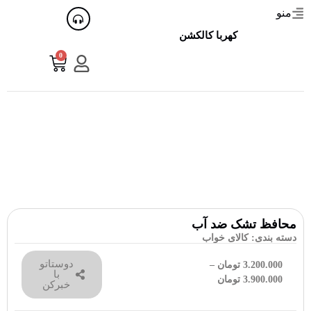
منو
کهربا کالکشن
0
محافظ تشک ضد آب
دسته بندی:
کالای خواب
دوستاتو
3.200.000
تومان
–
با
3.900.000
تومان
خبرکن