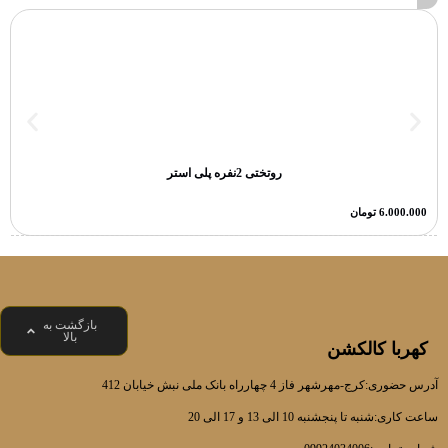
روتختی 2نفره پلی استر
6.000.000
تومان
بازگشت به
بالا
کهربا کالکشن
آدرس حضوری:کرج-مهرشهر فاز 4 چهارراه بانک ملی نبش خیابان 412
ساعت کاری:شنبه تا پنجشنبه 10 الی 13 و 17 الی 20