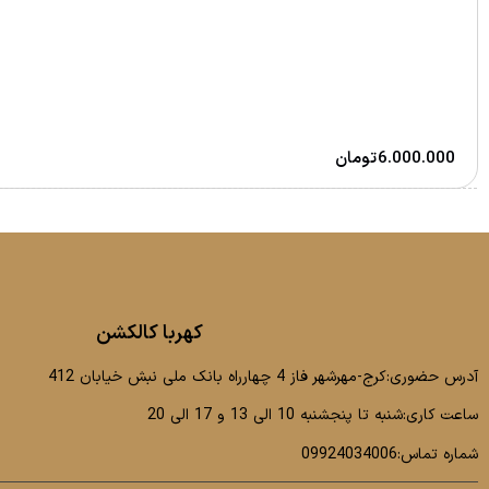
6.000.000
تومان
کهربا کالکشن
آدرس حضوری:کرج-مهرشهر فاز 4 چهارراه بانک ملی نبش خیابان 412
ساعت کاری:شنبه تا پنجشنبه 10 الی 13 و 17 الی 20
شماره تماس:09924034006