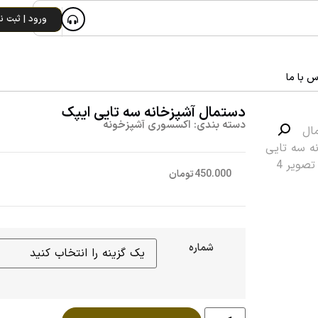
ورود | ثبت نا
س با ما
دستمال آشپزخانه سه تایی ایپک
دسته بندی:
اکسسوری آشپزخونه
450.000
تومان
شماره