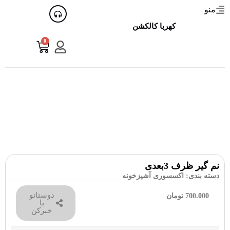
منو
کهربا کالکشن
0
نم گیر ظرف 3بعدی
دسته بندی:
اکسسوری آشپزخونه
دوستاتو
700.000
تومان
با
خبرکن