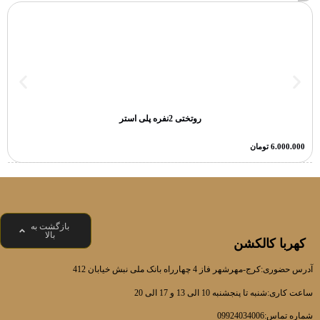
روتختی 2نفره پلی استر
6.000.000
تومان
بازگشت به
بالا
کهربا کالکشن
آدرس حضوری:کرج-مهرشهر فاز 4 چهارراه بانک ملی نبش خیابان 412
ساعت کاری:شنبه تا پنجشنبه 10 الی 13 و 17 الی 20
شماره تماس:09924034006