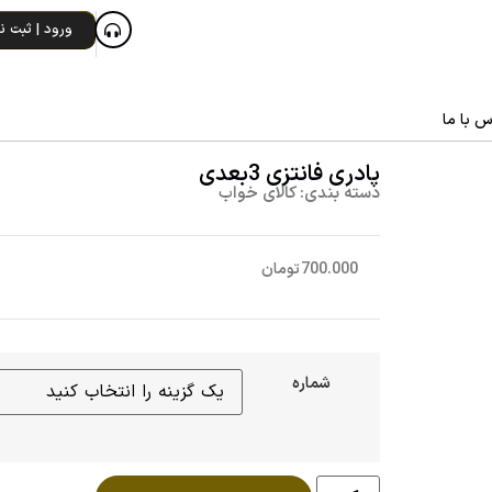
ورود | ثبت نا
س با ما
پادری فانتزی 3بعدی
دسته بندی:
کالای خواب
700.000
تومان
شماره