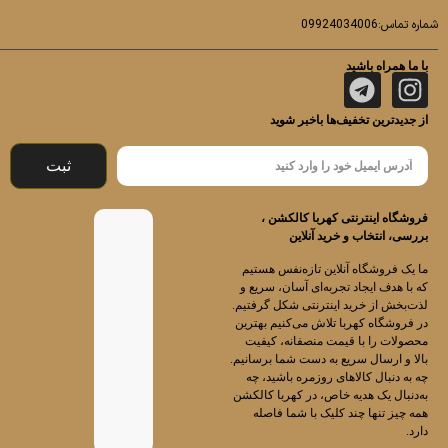
شماره تماس:09924034006
با ما همراه باشید
از جدیدترین تخفیف‌ها باخبر شوید
ثبت
فروشگاه اینترنتی کهربا کالکشن ،
بررسی، انتخاب و خرید آنلاین
ما یک فروشگاه آنلاین تازه‌نفس هستیم
که با هدف ایجاد تجربه‌ای آسان، سریع و
لذت‌بخش از خرید اینترنتی شکل گرفتیم.
در فروشگاه کهربا تلاش می‌کنیم بهترین
محصولات را با قیمت منصفانه، کیفیت
بالا و ارسال سریع به دست شما برسانیم.
چه به دنبال کالاهای روزمره باشید، چه
به‌دنبال یک هدیه خاص، در کهربا کالکشن
همه چیز تنها چند کلیک با شما فاصله
دارد.