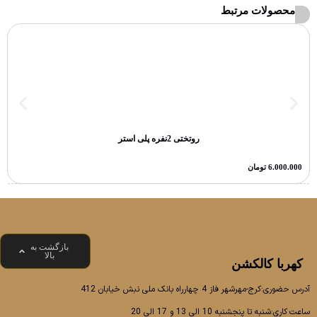
محصولات مرتبط
روتختی 2نفره پلی استر
6.000.000
تومان
بازگشت به
بالا
کهربا کالکشن
آدرس حضوری:کرج-مهرشهر فاز 4 چهارراه بانک ملی نبش خیابان 412
ساعت کاری:شنبه تا پنجشنبه 10 الی 13 و 17 الی 20