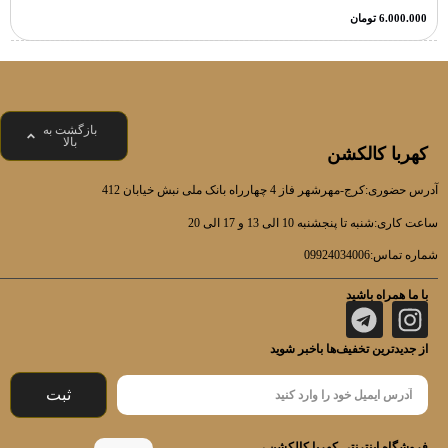
6.000.000
تومان
بازگشت به
بالا
کهربا کالکشن
آدرس حضوری:کرج-مهرشهر فاز 4 چهارراه بانک ملی نبش خیابان 412
ساعت کاری:شنبه تا پنجشنبه 10 الی 13 و 17 الی 20
شماره تماس:09924034006
با ما همراه باشید
از جدیدترین تخفیف‌ها باخبر شوید
ثبت
فروشگاه اینترنتی کهربا کالکشن ،