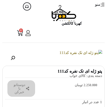
منو
کهربا کالکشن
0
پتو ژله ای تک نفره کد111
دسته بندی:
کالای خواب
دوستاتو
2.250.000
تومان
با
خبرکن
1 عدد در انبار