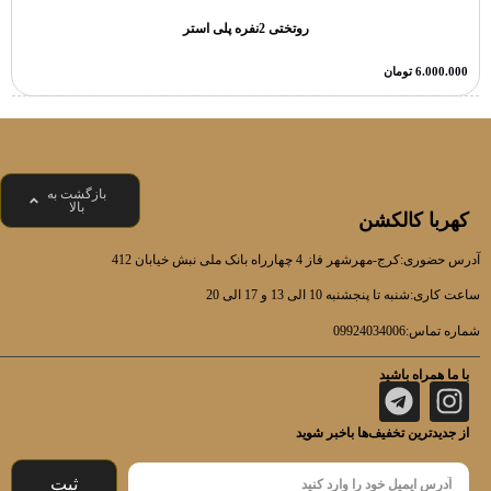
روتختی 2نفره پلی استر
6.000.000
تومان
بازگشت به
بالا
کهربا کالکشن
آدرس حضوری:کرج-مهرشهر فاز 4 چهارراه بانک ملی نبش خیابان 412
ساعت کاری:شنبه تا پنجشنبه 10 الی 13 و 17 الی 20
شماره تماس:09924034006
با ما همراه باشید
از جدیدترین تخفیف‌ها باخبر شوید
ثبت