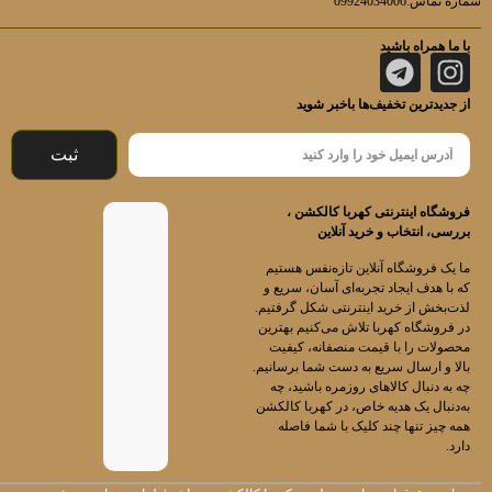
شماره تماس:09924034006
با ما همراه باشید
از جدیدترین تخفیف‌ها باخبر شوید
ثبت
فروشگاه اینترنتی کهربا کالکشن ،
بررسی، انتخاب و خرید آنلاین
ما یک فروشگاه آنلاین تازه‌نفس هستیم
که با هدف ایجاد تجربه‌ای آسان، سریع و
لذت‌بخش از خرید اینترنتی شکل گرفتیم.
در فروشگاه کهربا تلاش می‌کنیم بهترین
محصولات را با قیمت منصفانه، کیفیت
بالا و ارسال سریع به دست شما برسانیم.
چه به دنبال کالاهای روزمره باشید، چه
به‌دنبال یک هدیه خاص، در کهربا کالکشن
همه چیز تنها چند کلیک با شما فاصله
دارد.