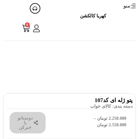
منو
کهربا کالکشن
0
پتو ژله ای کد107
دسته بندی:
کالای خواب
دوستاتو
2.250.000
تومان
–
با
2.550.000
تومان
خبرکن