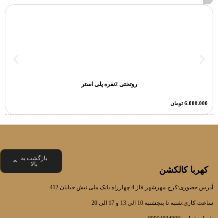
روتختی 2نفره پلی استر
6.000.000
تومان
بازگشت به
بالا
کهربا کالکشن
آدرس حضوری:کرج-مهرشهر فاز 4 چهارراه بانک ملی نبش خیابان 412
ساعت کاری:شنبه تا پنجشنبه 10 الی 13 و 17 الی 20