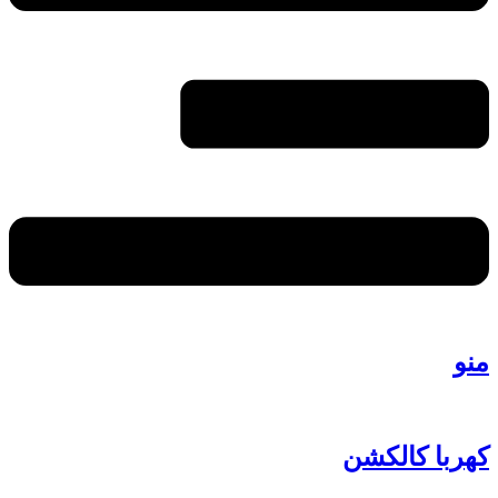
منو
کهربا کالکشن