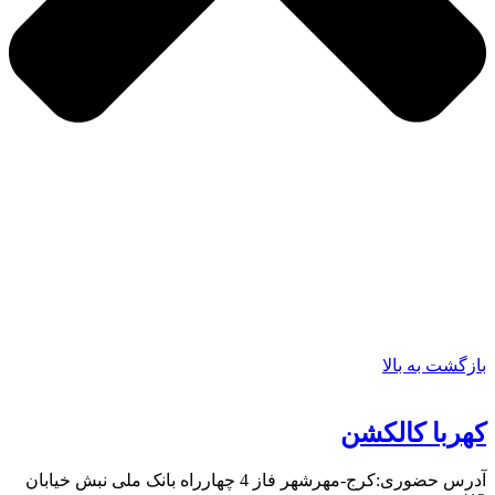
بازگشت به بالا
کهربا کالکشن
آدرس حضوری:کرج-مهرشهر فاز 4 چهارراه بانک ملی نبش خیابان