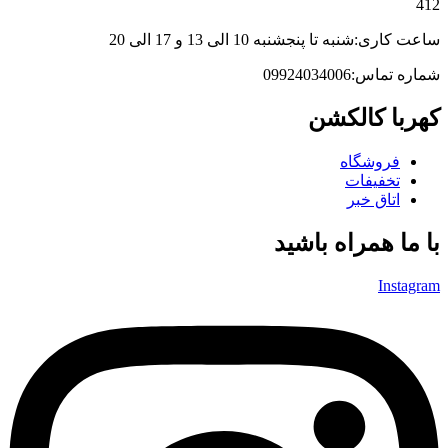
412
ساعت کاری:شنبه تا پنجشنبه 10 الی 13 و 17 الی 20
شماره تماس:09924034006
کهربا کالکشن
فروشگاه
تخفیفات
اتاق خبر
با ما همراه باشید
Instagram