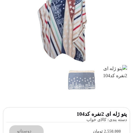
پتو ژله ای 2نفره کد104
دسته بندی:
کالای خواب
دوستاتو
2.550.000
تومان