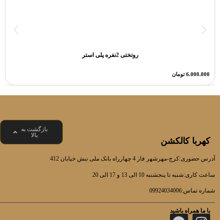
روتختی 2نفره پلی استر
6.000.000
تومان
بازگشت به
بالا
کهربا کالکشن
آدرس حضوری:کرج-مهرشهر فاز 4 چهارراه بانک ملی نبش خیابان 412
ساعت کاری:شنبه تا پنجشنبه 10 الی 13 و 17 الی 20
شماره تماس:09924034006
با ما همراه باشید