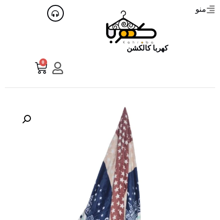
منو
کهربا کالکشن
0