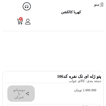
منو
کهربا کالکشن
0
پتو ژله ای تک نفره کد106
دسته بندی:
کالای خواب
دوستاتو
2.000.000
تومان
با
خبرکن