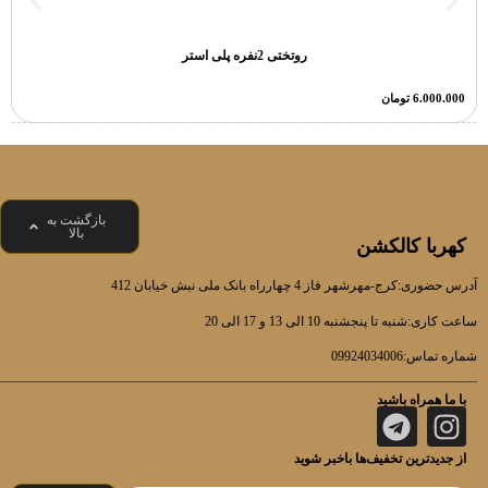
روتختی 2نفره پلی استر
6.000.000
تومان
بازگشت به
بالا
کهربا کالکشن
آدرس حضوری:کرج-مهرشهر فاز 4 چهارراه بانک ملی نبش خیابان 412
ساعت کاری:شنبه تا پنجشنبه 10 الی 13 و 17 الی 20
شماره تماس:09924034006
با ما همراه باشید
از جدیدترین تخفیف‌ها باخبر شوید