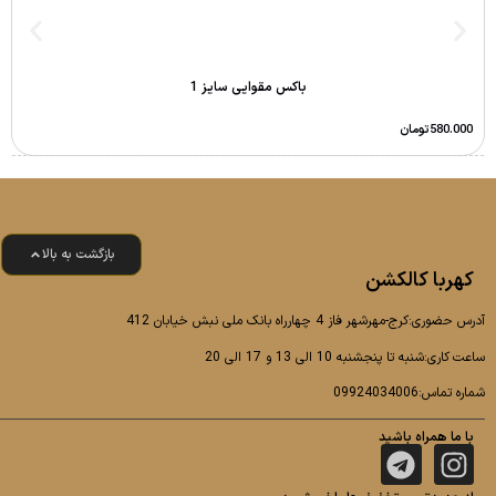
باکس مقوایی سایز 1
580.000
تومان
بازگشت به بالا
کهربا کالکشن
آدرس حضوری:کرج-مهرشهر فاز 4 چهارراه بانک ملی نبش خیابان 412
ساعت کاری:شنبه تا پنجشنبه 10 الی 13 و 17 الی 20
شماره تماس:09924034006
با ما همراه باشید