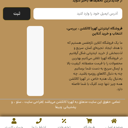
از جدیدترین تخفیف‌ها باخبر شوید
ثبت
فروشگاه اینترنتی کهربا کالکشن ، بررسی،
انتخاب و خرید آنلاین
ما یک فروشگاه آنلاین تازه‌نفس هستیم که
با هدف ایجاد تجربه‌ای آسان، سریع و
لذت‌بخش از خرید اینترنتی شکل گرفتیم.
در فروشگاه کهربا تلاش می‌کنیم بهترین
محصولات را با قیمت منصفانه، کیفیت بالا
و ارسال سریع به دست شما برسانیم.
چه به دنبال کالاهای روزمره باشید، چه
به‌دنبال یک هدیه خاص، در کهربا کالکشن
همه چیز تنها چند کلیک با شما فاصله
دارد.
تمامی حقوق این سایت متعلق به
کهربا کالکشن
می‌باشد |
طراحی سایت
،
سئو
، و
پشتیبانی:
وبیفا
صفحه اصلی
فروشگاه
تخفیفات
ارتباط با ما
حساب کاربری