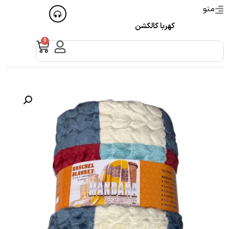
منو
کهربا کالکشن
0