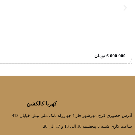
6.000.000
تومان
کهربا کالکشن
آدرس حضوری:کرج-مهرشهر فاز 4 چهارراه بانک ملی نبش خیابان 412
ساعت کاری:شنبه تا پنجشنبه 10 الی 13 و 17 الی 20