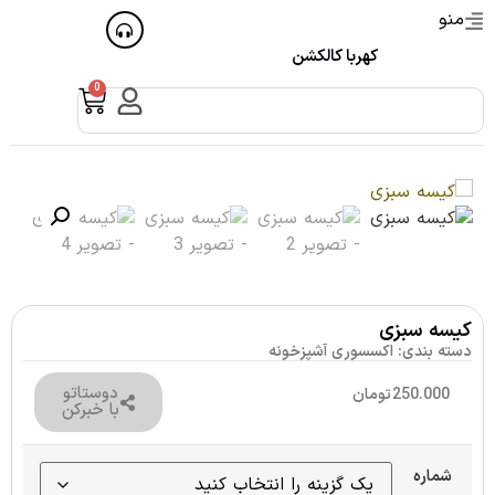
منو
کهربا کالکشن
0
کیسه سبزی
دسته بندی:
اکسسوری آشپزخونه
دوستاتو
250.000
تومان
با خبرکن
شماره