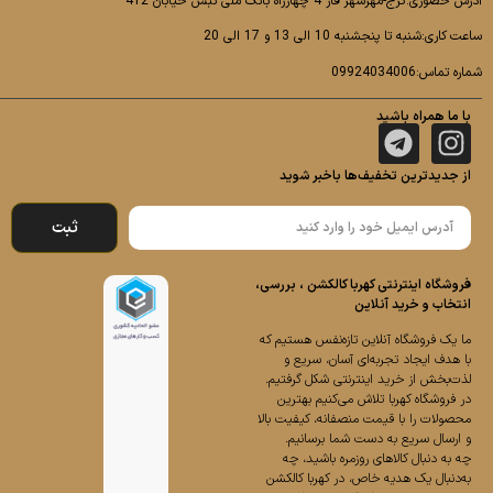
آدرس حضوری:کرج-مهرشهر فاز 4 چهارراه بانک ملی نبش خیابان 412
ساعت کاری:شنبه تا پنجشنبه 10 الی 13 و 17 الی 20
شماره تماس:09924034006
با ما همراه باشید
از جدیدترین تخفیف‌ها باخبر شوید
ثبت
فروشگاه اینترنتی کهربا کالکشن ، بررسی،
انتخاب و خرید آنلاین
ما یک فروشگاه آنلاین تازه‌نفس هستیم که
با هدف ایجاد تجربه‌ای آسان، سریع و
لذت‌بخش از خرید اینترنتی شکل گرفتیم.
در فروشگاه کهربا تلاش می‌کنیم بهترین
محصولات را با قیمت منصفانه، کیفیت بالا
و ارسال سریع به دست شما برسانیم.
چه به دنبال کالاهای روزمره باشید، چه
به‌دنبال یک هدیه خاص، در کهربا کالکشن