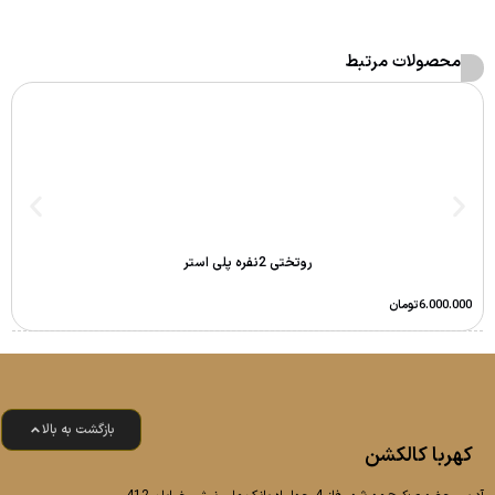
محصولات مرتبط
روتختی 2نفره پلی استر
6.000.000
تومان
بازگشت به بالا
کهربا کالکشن