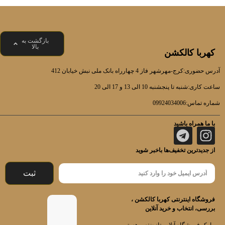
بازگشت به
بالا
کهربا کالکشن
آدرس حضوری:کرج-مهرشهر فاز 4 چهارراه بانک ملی نبش خیابان 412
ساعت کاری:شنبه تا پنجشنبه 10 الی 13 و 17 الی 20
شماره تماس:09924034006
با ما همراه باشید
از جدیدترین تخفیف‌ها باخبر شوید
ثبت
فروشگاه اینترنتی کهربا کالکشن ،
بررسی، انتخاب و خرید آنلاین
ما یک فروشگاه آنلاین تازه‌نفس هستیم