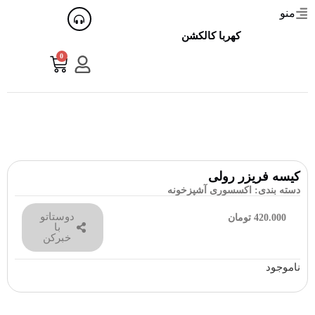
منو
کهربا کالکشن
0
کیسه فریزر رولی
دسته بندی:
اکسسوری آشپزخونه
دوستاتو
420.000
تومان
با
خبرکن
ناموجود