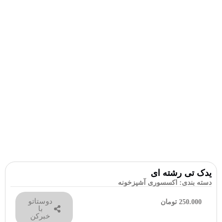
یدک تی رشته ای
دسته بندی:
اکسسوری آشپزخونه
دوستاتو
250.000
تومان
با
خبرکن