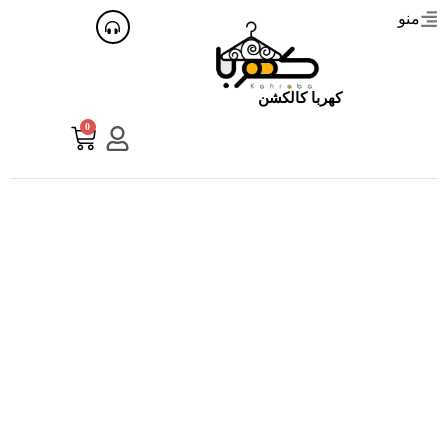
منو
کهربا کالکشن
0