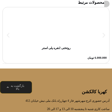
محصولات مرتبط
روتختی 2نفره پلی استر
6.000.000
تومان
بازگشت به
بالا
کهربا کالکشن
آدرس حضوری:کرج-مهرشهر فاز 4 چهارراه بانک ملی نبش خیابان 412
ساعت کاری:شنبه تا پنجشنبه 10 الی 13 و 17 الی 20